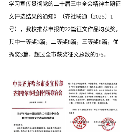
学习宣传贯彻党的二十届三中全会精神主题征
2025
1
文评选结果的通知》
（齐社联通〔
〕
22
号），我校推荐申报的
篇征文作品均获奖，
3
8
8
其中一等奖
篇，二等奖
篇，三等奖
篇，优
3
1/6
秀奖
篇，超过全市获奖征文总数的
。